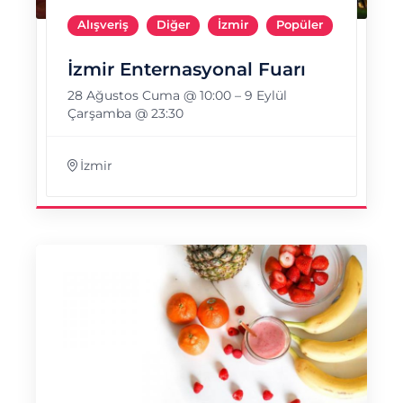
Alışveriş
Diğer
İzmir
Popüler
İzmir Enternasyonal Fuarı
28 Ağustos Cuma @ 10:00
–
9 Eylül
Çarşamba @ 23:30
İzmir