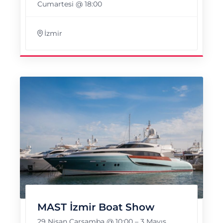
Cumartesi @ 18:00
İzmir
MAST İzmir Boat Show
29 Nisan Çarşamba @ 10:00
–
3 Mayıs