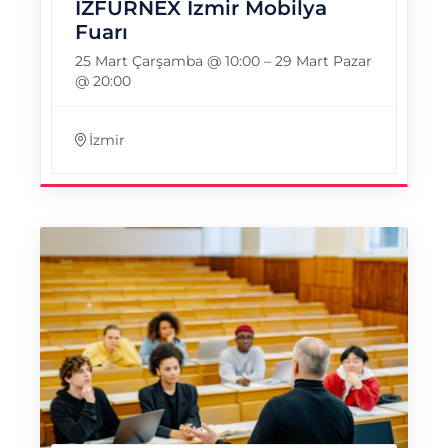
İZFURNEX İzmir Mobilya
Fuarı
25 Mart Çarşamba @ 10:00
–
29 Mart Pazar
@ 20:00
İzmir