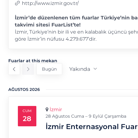
Web
http://www.izmir.gov.tr/
sitesi
İzmir’de düzenlenen tüm fuarlar Türkiye’nin ba
takvimi sitesi FuarList’te!
İzmir, Türkiye’nin bir ili ve en kalabalık üçüncü şehr
göre İzmir’in nüfusu 4.279.677’dir.
Fuarlar at this mekan
Yakında
Bugün
Tarih
seç.
AĞUSTOS 2026
İzmir
CUM
28 Ağustos Cuma – 9 Eylül Çarşamba
28
İzmir Enternasyonal Fuar