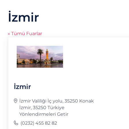
İzmir
« Tümü Fuarlar
İzmir
Adres
İzmir Valiliği İç yolu, 35250 Konak
İzmir
,
35250
Türkiye
Yönlendirmeleri Getir
Telefon
(0232) 455 82 82