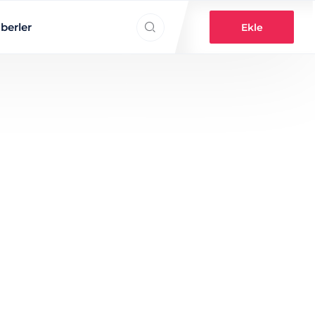
Search everything...
berler
Ekle