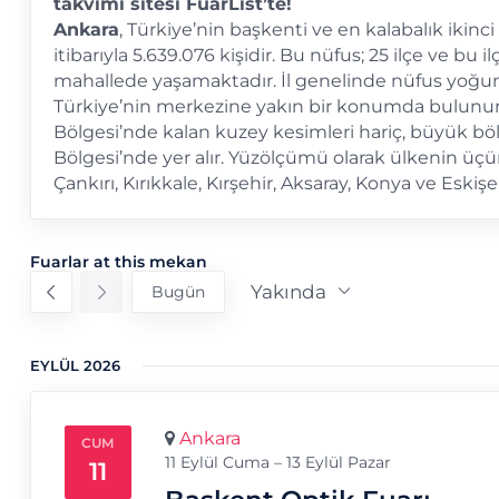
takvimi sitesi FuarList’te!
Ankara
, Türkiye’nin başkenti ve en kalabalık ikinci 
itibarıyla 5.639.076 kişidir. Bu nüfus; 25 ilçe ve bu i
mahallede yaşamaktadır. İl genelinde nüfus yoğunlu
Türkiye’nin merkezine yakın bir konumda bulunur
Bölgesi’nde kalan kuzey kesimleri hariç, büyük b
Bölgesi’nde yer alır. Yüzölçümü olarak ülkenin üçün
Çankırı, Kırıkkale, Kırşehir, Aksaray, Konya ve Eskişehir
Fuarlar at this mekan
Yakında
Bugün
Tarih
seç.
EYLÜL 2026
Ankara
CUM
11 Eylül Cuma – 13 Eylül Pazar
11