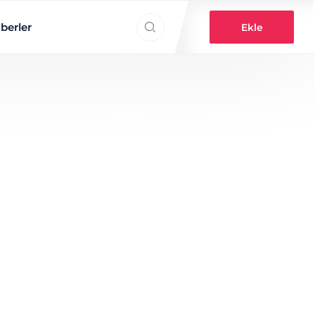
Search everything...
berler
Ekle