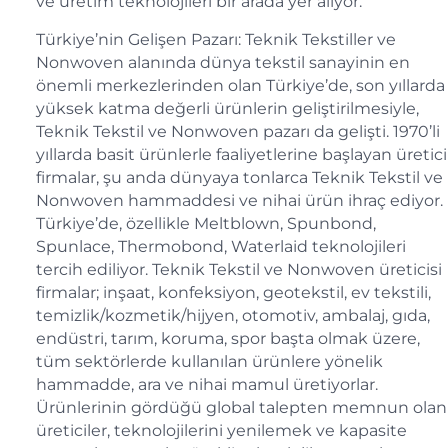
ve üretim teknolojileri bir arada yer alıyor.
Türkiye’nin Gelişen Pazarı: Teknik Tekstiller ve
Nonwoven alanında dünya tekstil sanayinin en
önemli merkezlerinden olan Türkiye’de, son yıllarda
yüksek katma değerli ürünlerin geliştirilmesiyle,
Teknik Tekstil ve Nonwoven pazarı da gelişti. 1970’li
yıllarda basit ürünlerle faaliyetlerine başlayan üretici
firmalar, şu anda dünyaya tonlarca Teknik Tekstil ve
Nonwoven hammaddesi ve nihai ürün ihraç ediyor.
Türkiye’de, özellikle Meltblown, Spunbond,
Spunlace, Thermobond, Waterlaid teknolojileri
tercih ediliyor. Teknik Tekstil ve Nonwoven üreticisi
firmalar; inşaat, konfeksiyon, geotekstil, ev tekstili,
temizlik/kozmetik/hijyen, otomotiv, ambalaj, gıda,
endüstri, tarım, koruma, spor başta olmak üzere,
tüm sektörlerde kullanılan ürünlere yönelik
hammadde, ara ve nihai mamul üretiyorlar.
Ürünlerinin gördüğü global talepten memnun olan
üreticiler, teknolojilerini yenilemek ve kapasite