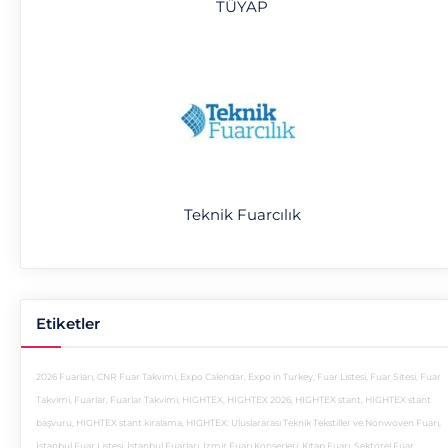
TÜYAP
Teknik Fuarcılık
Etiketler
2026 Fuarları
,
CNR Fuar Takvimi
,
Expo Calendar
,
Expo in Turkey
,
Fuar Listesi
,
Fuar Sitesi
,
Fuar
Takvimi
,
Fuarlar
,
Fuarlar Takvimi
,
HIGHTEX
,
HIGHTEX 2026
,
HIGHTEX stant
,
HIGHTEX stant
başvuru
,
HIGHTEX stant kiralama
,
HIGHTEX: Uluslararası Teknik Tekstiller ve Nonwoven Fuarı
,
İstanbul Fuar Listesi
,
İstanbul Fuarları
,
İzmir Fuarı Konserleri
,
Kitap Fuarı
,
Sektörel Fuar