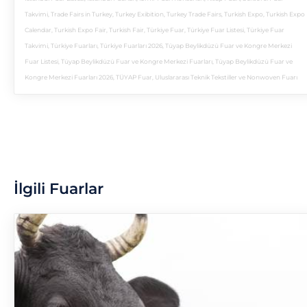
Takvimi
,
Trade Fairs in Turkey
,
Turkey Exibition
,
Turkey Trade Fairs
,
Turkish Expo
,
Turkish Expo
Calendar
,
Turkish Expo Fair
,
Turkish Fair
,
Türkiye Fuar
,
Türkiye Fuar Listesi
,
Türkiye Fuar
Takvimi
,
Türkiye Fuarları
,
Türkiye Fuarları 2026
,
Tüyap Beylikdüzü Fuar ve Kongre Merkezi
Fuar Listesi
,
Tüyap Beylikdüzü Fuar ve Kongre Merkezi Fuarları
,
Tüyap Beylikdüzü Fuar ve
Kongre Merkezi Fuarları 2026
,
TÜYAP Fuar
,
Uluslararası Teknik Tekstiller ve Nonwoven Fuarı
İlgili Fuarlar