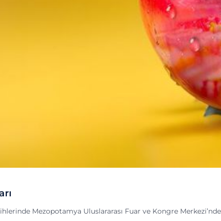
arı
rihlerinde Mezopotamya Uluslararası Fuar ve Kongre Merkezi’nde