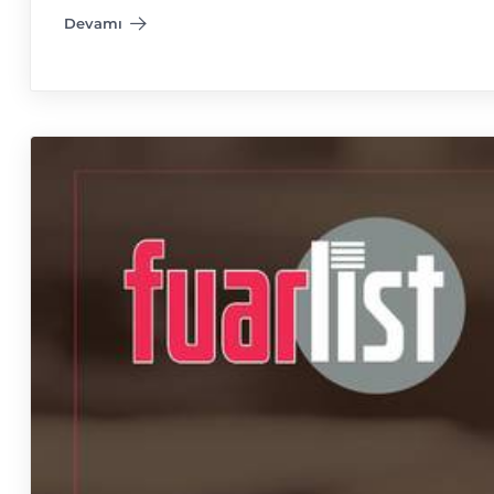
Devamı
"Güneydoğu Yerel Zincirler Buluşuyor Fuarı"