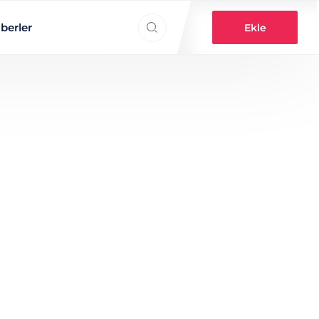
Search everything...
berler
Ekle