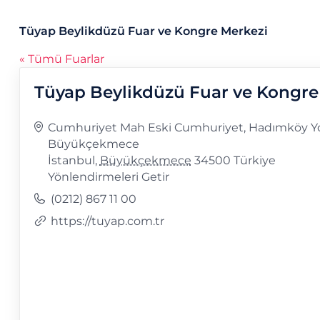
Tüyap Beylikdüzü Fuar ve Kongre Merkezi
« Tümü Fuarlar
Tüyap Beylikdüzü Fuar ve Kongre
Adres
Cumhuriyet Mah Eski Cumhuriyet, Hadımköy Yol
Büyükçekmece
İstanbul
,
Büyükçekmece
34500
Türkiye
Yönlendirmeleri Getir
Telefon
(0212) 867 11 00
Web
https://tuyap.com.tr
sitesi