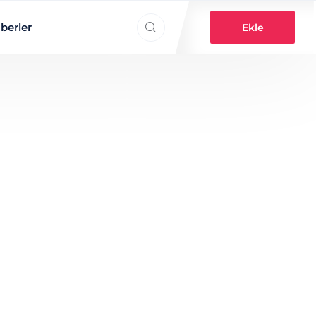
Search everything...
berler
Ekle