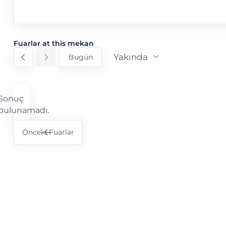
Fuarlar at this mekan
Yakında
Bugün
Tarih
seç.
Sonuç
Notice
bulunamadı.
Önceki
Fuarlar