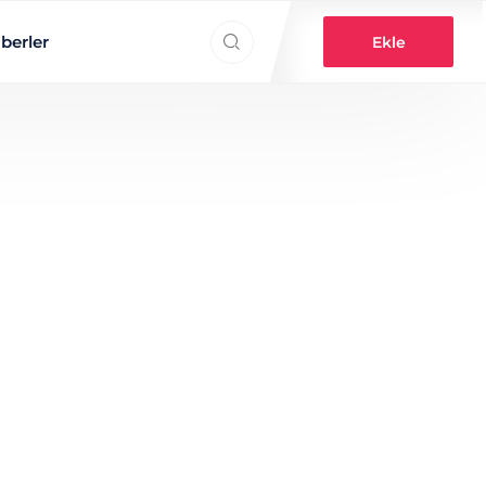
Search everything...
berler
Ekle