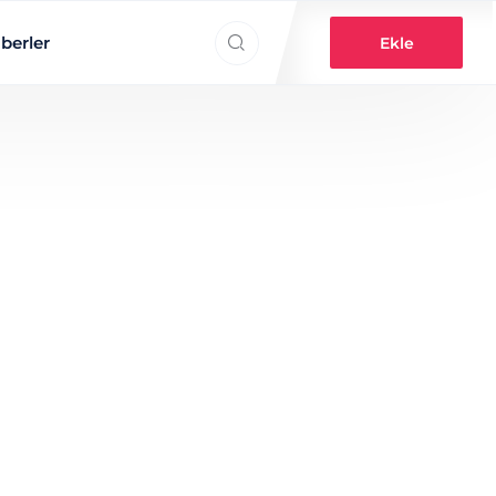
Search everything...
berler
Ekle