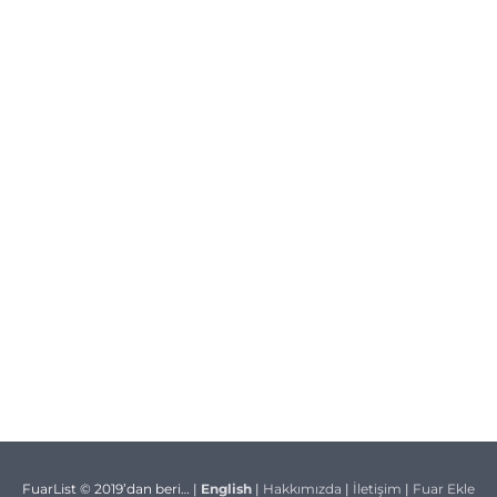
FuarList © 2019’dan beri… |
English
|
Hakkımızda
|
İletişim
|
Fuar Ekle