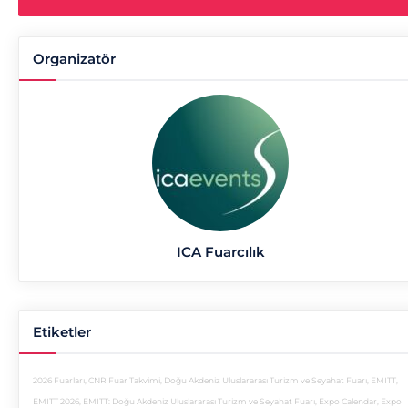
Organizatör
ICA Fuarcılık
Etiketler
2026 Fuarları
,
CNR Fuar Takvimi
,
Doğu Akdeniz Uluslararası Turizm ve Seyahat Fuarı
,
EMITT
,
EMITT 2026
,
EMITT: Doğu Akdeniz Uluslararası Turizm ve Seyahat Fuarı
,
Expo Calendar
,
Expo