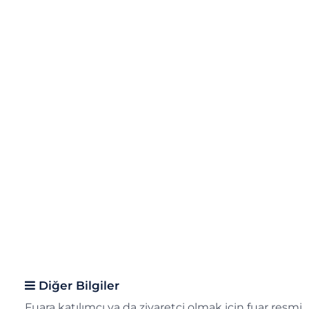
Diğer Bilgiler
Fuara katılımcı ya da ziyaretçi olmak için fuar resmi