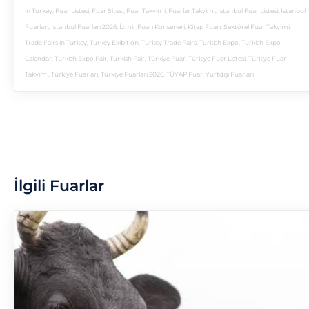
in Turkey
,
Fuar Listesi
,
Fuar Sitesi
,
Fuar Takvimi
,
Fuarlar Takvimi
,
İstanbul Fuar Listesi
,
İstanbul
Fuarları
,
İstanbul Fuarları 2026
,
İzmir Fuarı Konserleri
,
Kitap Fuarı
,
Sektörel Fuar Takvimi
,
Trade Fairs in Turkey
,
Turkey Exibition
,
Turkey Trade Fairs
,
Turkish Expo
,
Turkish Expo
Calendar
,
Turkish Expo Fair
,
Turkish Fair
,
Türkiye Fuar
,
Türkiye Fuar Listesi
,
Türkiye Fuar
Takvimi
,
Türkiye Fuarları
,
Türkiye Fuarları 2026
,
TÜYAP Fuar
,
Yurtdışı Fuarları
İlgili Fuarlar