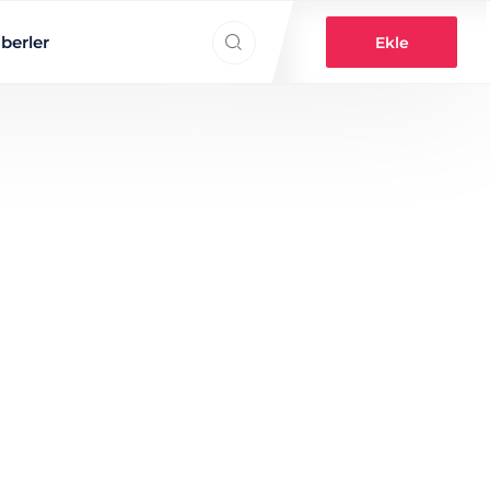
Search everything...
berler
Ekle