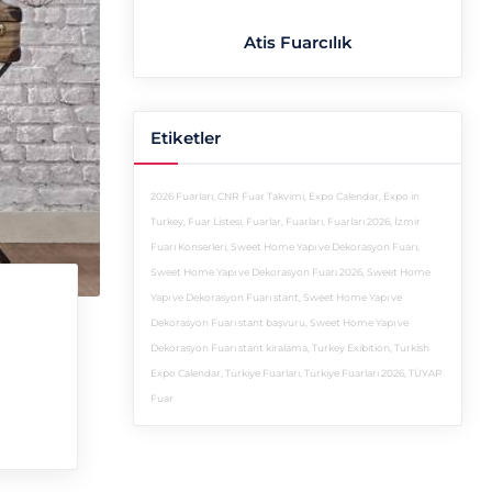
Atis Fuarcılık
Etiketler
2026 Fuarları
,
CNR Fuar Takvimi
,
Expo Calendar
,
Expo in
Turkey
,
Fuar Listesi
,
Fuarlar
,
Fuarları
,
Fuarları 2026
,
İzmir
Fuarı Konserleri
,
Sweet Home Yapı ve Dekorasyon Fuarı
,
Sweet Home Yapı ve Dekorasyon Fuarı 2026
,
Sweet Home
Yapı ve Dekorasyon Fuarı stant
,
Sweet Home Yapı ve
Dekorasyon Fuarı stant başvuru
,
Sweet Home Yapı ve
Dekorasyon Fuarı stant kiralama
,
Turkey Exibition
,
Turkish
Expo Calendar
,
Türkiye Fuarları
,
Türkiye Fuarları 2026
,
TÜYAP
Fuar