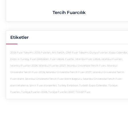
Tercih Fuarcılık
Etiketler
2026 Fuar Takvimi
,
2026 Fuarları
,
Artı Tercih
,
CNR Fuar Takvimi
,
Dünya Fuarları
,
Expo Calendar
,
Expo in Turkey
,
Fuar Destekleri
,
Fuar Listesi
,
Fuarlar
,
İstanbul Fuar Listesi
,
İstanbul Fuarları
,
İstanbul Fuarları 2026
,
İstanbul Fuarları 2027
,
İstanbul Üniversite Tercih Fuarı
,
İstanbul
Üniversite Tercih Fuarı 2026
,
İstanbul Üniversite Tercih Fuarı 2027
,
İstanbul Üniversite Tercih
Fuarı stant
,
İstanbul Üniversite Tercih Fuarı stant başvuru
,
İstanbul Üniversite Tercih Fuarı
stant kiralama
,
İzmir Fuarı Konserleri
,
Turkey Exibition
,
Turkish Expo Calendar
,
Türkiye
Fuarları
,
Türkiye Fuarları 2026
,
Türkiye Fuarları 2027
,
TÜYAP Fuar