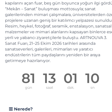
kapılarını açan fuar, beş gün boyunca yoğun ilgi gördü
“Mekân – Sanat” buluşması mottosuyla; sanat
galerilerinden mimari çalışmalara, üniversitelerden öz
projelere uzanan geniş bir katılımcı yelpazesi sunuldu
Resim, heykel, fotoğraf, seramik, enstalasyon, sanatsal
malzemeler ve mimari alanlarını kapsayan binlerce ese
yerli ve yabancı ziyaretçilerle buluştu. ARTNOUVA 3.
Sanat Fuarı, 21–25 Ekim 2026 tarihleri arasında
sanatseverleri, galerileri, mimarları ve yaratıcı
endüstrilerin tüm paydaşlarını yeniden bir araya
getirmeye hazırlanıyor.
81
13
01
09
gün
saat
dak.
sn
Nerede?