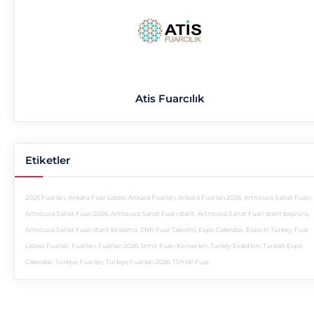
Atis Fuarcılık
Etiketler
2026 Fuarları
,
Ankara Fuar Listesi
,
Ankara Fuarları
,
Ankara Fuarları 2026
,
Artnouva Sanat Fuarı
,
Artnouva Sanat Fuarı 2026
,
Artnouva Sanat Fuarı stant
,
Artnouva Sanat Fuarı stant başvuru
,
Artnouva Sanat Fuarı stant kiralama
,
CNR Fuar Takvimi
,
Expo Calendar
,
Expo in Turkey
,
Fuar
Listesi
,
Fuarlar
,
Fuarları
,
Fuarları 2026
,
İzmir Fuarı Konserleri
,
Turkey Exibition
,
Turkish Expo
Calendar
,
Türkiye Fuarları
,
Türkiye Fuarları 2026
,
TÜYAP Fuar