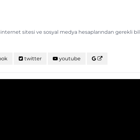
i internet sitesi ve sosyal medya hesaplarından gerekli bi
ook
twitter
youtube