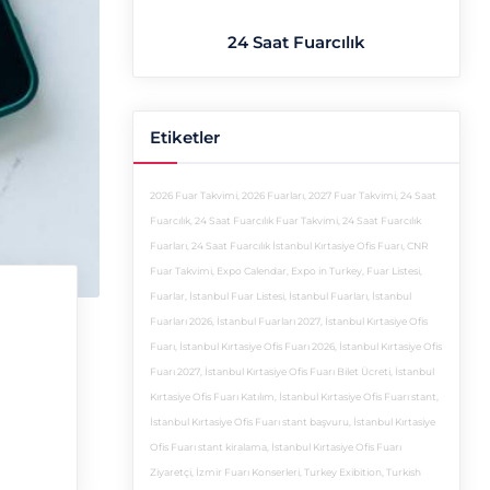
24 Saat Fuarcılık
Etiketler
2026 Fuar Takvimi
,
2026 Fuarları
,
2027 Fuar Takvimi
,
24 Saat
Fuarcılık
,
24 Saat Fuarcılık Fuar Takvimi
,
24 Saat Fuarcılık
Fuarları
,
24 Saat Fuarcılık İstanbul Kırtasiye Ofis Fuarı
,
CNR
Fuar Takvimi
,
Expo Calendar
,
Expo in Turkey
,
Fuar Listesi
,
Fuarlar
,
İstanbul Fuar Listesi
,
İstanbul Fuarları
,
İstanbul
Fuarları 2026
,
İstanbul Fuarları 2027
,
İstanbul Kırtasiye Ofis
Fuarı
,
İstanbul Kırtasiye Ofis Fuarı 2026
,
İstanbul Kırtasiye Ofis
Fuarı 2027
,
İstanbul Kırtasiye Ofis Fuarı Bilet Ücreti
,
İstanbul
Kırtasiye Ofis Fuarı Katılım
,
İstanbul Kırtasiye Ofis Fuarı stant
,
İstanbul Kırtasiye Ofis Fuarı stant başvuru
,
İstanbul Kırtasiye
Ofis Fuarı stant kiralama
,
İstanbul Kırtasiye Ofis Fuarı
Ziyaretçi
,
İzmir Fuarı Konserleri
,
Turkey Exibition
,
Turkish