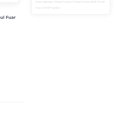
Expo Calendar
,
Türkiye Fuarları
,
Türkiye Fuarları 2026
,
TÜYAP
Fuar
,
TÜYAP Fuarları
bul Fuar