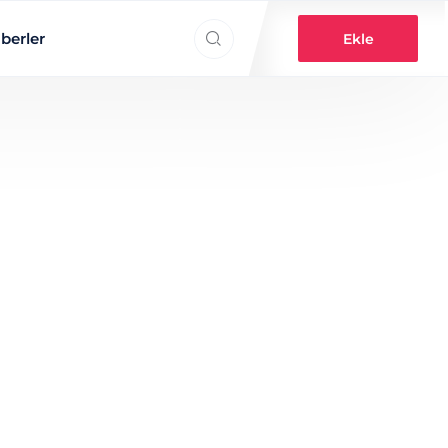
Search everything...
berler
Ekle