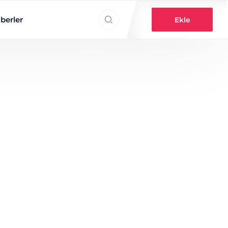
Search everything...
berler
Ekle