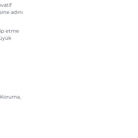
vatif
esine adını
kip etme
büyük
& Koruma,