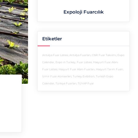
Expoloji Fuarcılık
Etiketler
Antalya Fuar Listesi
,
Antalya Fuarları
,
CNR Fuar Takvimi
,
Expo
Calendar
,
Expo in Turkey
,
Fuar Listesi
,
Hasyurt Fuar Alanı
Fuar Listesi
,
Hasyurt Fuar Alanı Fuarları
,
Hasyurt Tarım Fuarı
,
İzmir Fuarı Konserleri
,
Turkey Exibition
,
Turkish Expo
Calendar
,
Türkiye Fuarları
,
TÜYAP Fuar