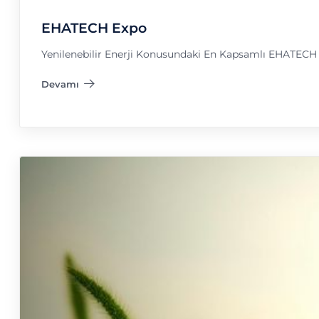
EHATECH Expo
Yenilenebilir Enerji Konusundaki En Kapsamlı EHATECH f
Devamı
"EHATECH Expo"