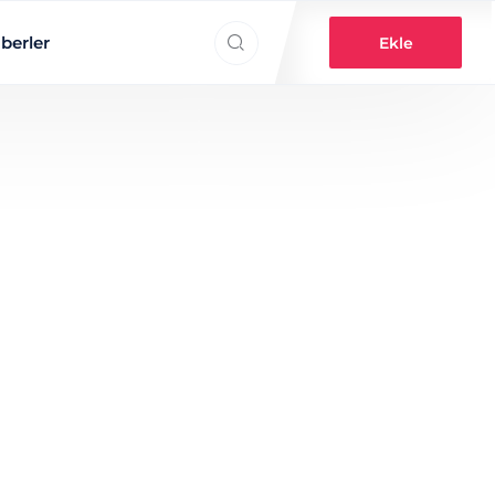
Search everything...
berler
Ekle