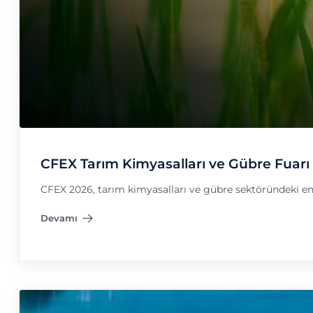
CFEX Tarım Kimyasalları ve Gübre Fuarı
CFEX 2026, tarım kimyasalları ve gübre sektöründeki en so
Devamı
"CFEX Tarım Kimyasalları ve Gübre Fuarı"