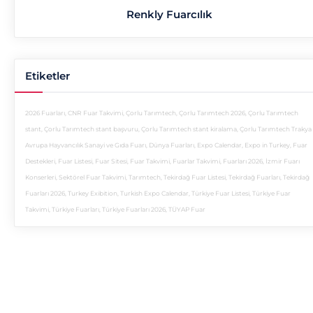
Renkly Fuarcılık
Etiketler
2026 Fuarları
,
CNR Fuar Takvimi
,
Çorlu Tarımtech
,
Çorlu Tarımtech 2026
,
Çorlu Tarımtech
stant
,
Çorlu Tarımtech stant başvuru
,
Çorlu Tarımtech stant kiralama
,
Çorlu Tarımtech Trakya
Avrupa Hayvancılık Sanayi ve Gıda Fuarı
,
Dünya Fuarları
,
Expo Calendar
,
Expo in Turkey
,
Fuar
Destekleri
,
Fuar Listesi
,
Fuar Sitesi
,
Fuar Takvimi
,
Fuarlar Takvimi
,
Fuarları 2026
,
İzmir Fuarı
Konserleri
,
Sektörel Fuar Takvimi
,
Tarımtech
,
Tekirdağ Fuar Listesi
,
Tekirdağ Fuarları
,
Tekirdağ
Fuarları 2026
,
Turkey Exibition
,
Turkish Expo Calendar
,
Türkiye Fuar Listesi
,
Türkiye Fuar
Takvimi
,
Türkiye Fuarları
,
Türkiye Fuarları 2026
,
TÜYAP Fuar