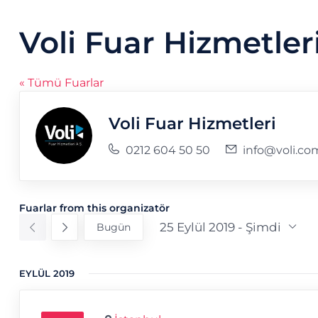
Voli Fuar Hizmetler
« Tümü Fuarlar
Voli Fuar Hizmetleri
Telefon
E-
0212 604 50 50
info@voli.com
posta
Fuarlar from this organizatör
25 Eylül 2019
 - 
Şimdi
Bugün
Tarih
seç.
EYLÜL 2019