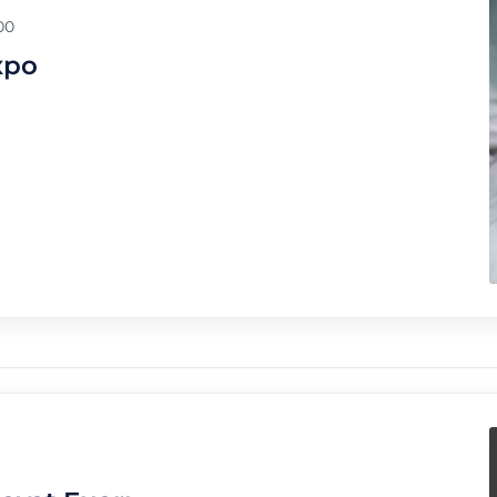
00
xpo