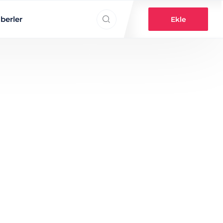
Search everything...
berler
Ekle