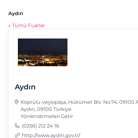
Aydın
« Tümü Fuarlar
Aydın
Adres
Köprülü-veysipaşa, Hükümet Blv. No:74, 09100 
Aydın
,
09100
Türkiye
Yönlendirmeleri Getir
Telefon
(0256) 212 24 16
Web
http://www.aydin.gov.tr/