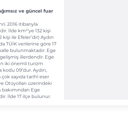
ağımsız ve güncel fuar
ri. 2016 itibarıyla
ir. İlde km²’ye 132 kişi
işi ile Efeler’dir) Aydın
nda TÜİK verilerine göre 17
halle bulunmaktadır. Ege
gelişmiş illerdendir. Ege
in iki önemli turizm
ka kodu 09’dur. Aydın,
 çok sayıda tarihî eser
e Otoyolları üzerindeki
us bakımından Ege
ir. İlde 17 ilçe bulunur.