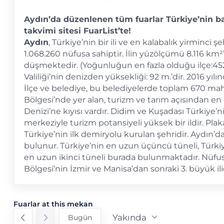
sitesi
Aydın’da düzenlenen tüm fuarlar Türkiye’nin b
takvimi sitesi FuarList’te!
Aydın
, Türkiye’nin bir ili ve en kalabalık yirminci şeh
1.068.260 nüfusa sahiptir. İlin yüzölçümü 8.116 km²’d
düşmektedir. (Yoğunluğun en fazla olduğu ilçe:452 k
Valiliği’nin denizden yüksekliği: 92 m.’dir. 2016 yılı
İlçe ve belediye, bu belediyelerde toplam 670 ma
Bölgesi’nde yer alan, turizm ve tarım açısından en 
Denizi’ne kıyısı vardır. Didim ve Kuşadası Türkiye’n
merkeziyle turizm potansiyeli yüksek bir ildir. Pla
Türkiye’nin ilk demiryolu kurulan şehridir. Aydın’da
bulunur. Türkiye’nin en uzun üçüncü tüneli, Türkiy
en uzun ikinci tüneli burada bulunmaktadır. Nüf
Bölgesi’nin İzmir ve Manisa’dan sonraki 3. büyük ilid
Fuarlar at this mekan
Yakında
Bugün