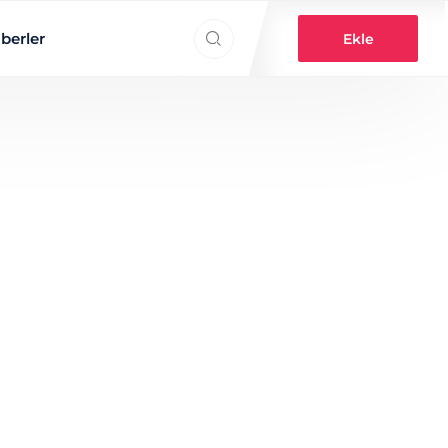
Search everything...
berler
Ekle