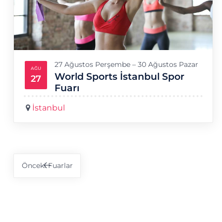
Photo
View
27 Ağustos Perşembe – 30 Ağustos Pazar
AĞU
World Sports İstanbul Spor
27
Fuarı
İstanbul
Önceki
Fuarlar