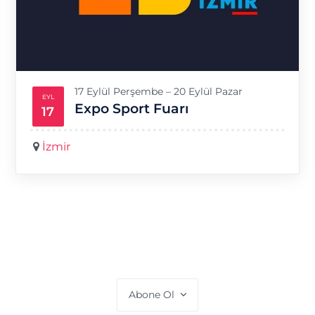
17 Eylül Perşembe – 20 Eylül Pazar
EYL
Expo Sport Fuarı
17
İzmir
Abone Ol