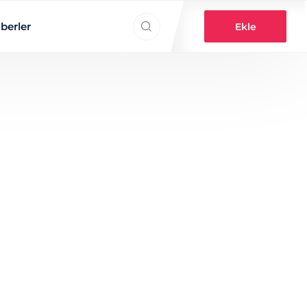
Search everything...
berler
Ekle