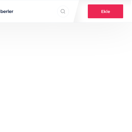
Search everything...
berler
Ekle