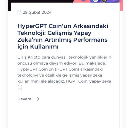
29 Şubat 2024
HyperGPT Coin’un Arkasındaki
Teknoloji: Gelişmiş Yapay
Zeka’nın Artırılmış Performans
için Kullanımı
Giriş Kripto para dünyası, teknolojik yeniliklerin
öncüsü olmaya devam ediyor. Bu makalede,
HyperGPT Coin’un (HGPT Coin) arkasındaki
teknolojiyi ve özellikle gelişmiş yapay zeka
kullanımını ele alacağız. HGPT Coin, yapay zeka
[…]
Devamı
"HyperGPT Coin’un Arkasındaki Teknoloji: Gelişmiş Yapay 