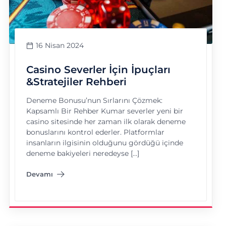
16 Nisan 2024
Casino Severler İçin İpuçları
&Stratejiler Rehberi
Deneme Bonusu’nun Sırlarını Çözmek:
Kapsamlı Bir Rehber Kumar severler yeni bir
casino sitesinde her zaman ilk olarak deneme
bonuslarını kontrol ederler. Platformlar
insanların ilgisinin olduğunu gördüğü içinde
deneme bakiyeleri neredeyse […]
Devamı
"Casino Severler İçin İpuçları &Stratejiler Rehberi"