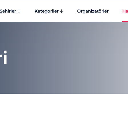
Şehirler
Kategoriler
Organizatörler
Ha
i