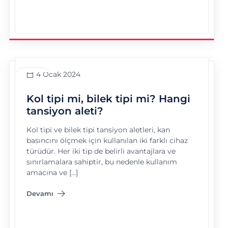
yimi"
4 Ocak 2024
GENEL
Kol tipi mi, bilek tipi mi? Hangi
tansiyon aleti?
Kol tipi ve bilek tipi tansiyon aletleri, kan
basıncını ölçmek için kullanılan iki farklı cihaz
türüdür. Her iki tip de belirli avantajlara ve
sınırlamalara sahiptir, bu nedenle kullanım
amacına ve […]
Devamı
"Kol tipi mi, bilek tipi mi? Hangi tansiyon aleti?"