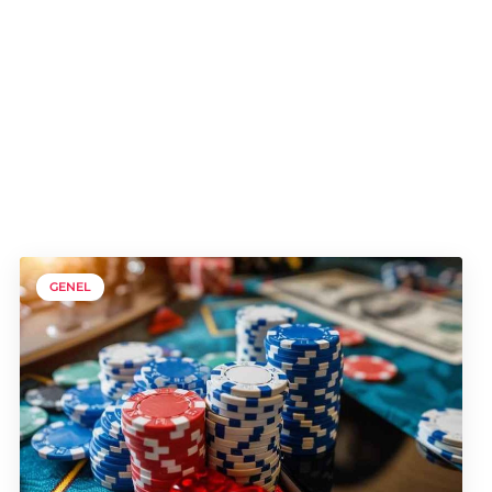
GENEL