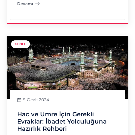
Devamı
"Betandyou Casino: Eğlenceli ve Güvenilir Bir Oyun Dene
GENEL
9 Ocak 2024
Hac ve Umre İçin Gerekli
Evraklar: İbadet Yolculuğuna
Hazırlık Rehberi