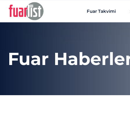
Skip to main content
Fuar Takvimi
Fuar Haberler