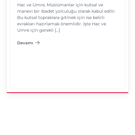
Hac ve Umre, Müslümanlar için kutsal ve
manevi bir ibadet yolculuğu olarak kabul edilir.
Bu kutsal topraklara gitmek için ise belirli
evrakları hazırlamak önemlidir. İşte Hac ve
Umre için gerekli […]
Devamı
"Hac ve Umre İçin Gerekli Evraklar: İbadet Yolculuğuna Ha
in"