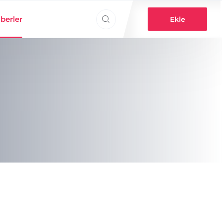
Search everything...
berler
Ekle