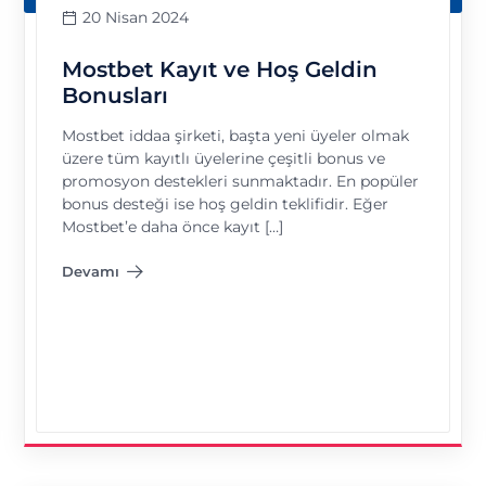
20 Nisan 2024
Mostbet Kayıt ve Hoş Geldin
Bonusları
Mostbet iddaa şirketi, başta yeni üyeler olmak
üzere tüm kayıtlı üyelerine çeşitli bonus ve
promosyon destekleri sunmaktadır. En popüler
bonus desteği ise hoş geldin teklifidir. Eğer
Mostbet’e daha önce kayıt […]
Devamı
"Mostbet Kayıt ve Hoş Geldin Bonusları"
u 3 Gün"